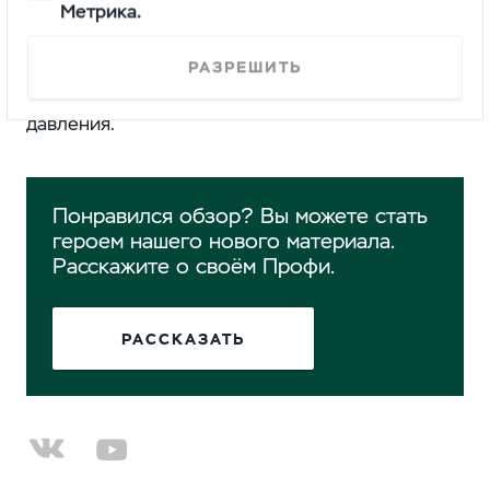
Метрика.
с оснащением для пожарной службы МЧС
.
Автомобиль получил пожарную ливрею, кузов
со створками типа "рольставни", крепления для
РАЗРЕШИТЬ
лестницы, бак и насосную установку высокого
давления.
Понравился обзор? Вы можете стать
героем нашего нового материала.
Расскажите о своём Профи.
РАССКАЗАТЬ