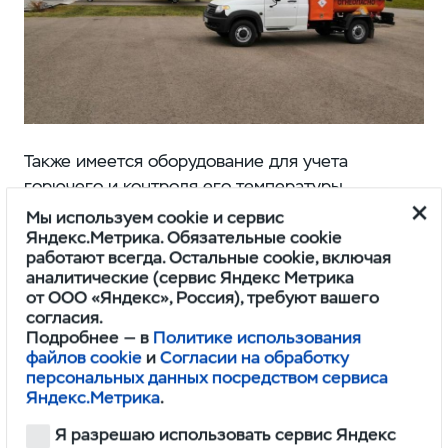
Также имеется оборудование для учета
горючего и контроля его температуры
и плотности во время хранения, ящики для
Мы используем cookie и сервис
запчастей и пеналы для хранения рукавов.
Яндекс.Метрика. Обязательные cookie
работают всегда. Остальные cookie, включая
аналитические (сервис Яндекс Метрика
Одобрение типа транспортного средства
от ООО «Яндекс», Россия), требуют вашего
(ОТТС), которое позволит продавать такой
согласия.
"Профи" на российском рынке, будет получено
Подробнее — в
Политике использования
файлов cookie
и
Согласии на обработку
осенью.
персональных данных посредством сервиса
Яндекс.Метрика
.
В начале июня Ульяновский автозавод
Я разрешаю использовать сервис Яндекс
представил версию грузовичка "Профи"