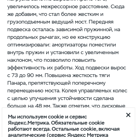
увеличилось межрессорное расстояние. Сюда
же добавим, что стал более жестким и
грузоподъемным ведущий мост. Передняя
подвеска осталась зависимой пружинной, на
продольных рычагах, но ее конструкцию
оптимизировали: амортизаторы поместили
внутрь пружин и установили с увеличенным
наклоном, что позволило повысить
эффективность их работы. Ход подвески вырос
с 73 до 90 мм. Повышена жесткость тяги
Панара, препятствующей поперечному
перемещению моста. Колея управляемых колес
с целью улучшения устойчивости сделана
больше на 48 мм. Также отметим, что дисковые
тормозные механизмы у УАЗ «Профи» теперь
Мы используем cookie и сервис
используются не только на передних, но и на
Яндекс.Метрика. Обязательные cookie
задних колесах. В ступицах ведущего моста
работают всегда. Остальные cookie, включая
аналитические (сервис Яндекс Метрика
нашли применение двухрядные подшипники