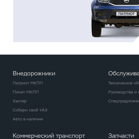
Внедорожники
Обслужива
Патриот МКПП
Техническое о
Пикап МКПП
Руководства и
Хантер
Спецпредложен
Собери свой УАЗ
Авто в наличии
Коммерческий транспорт
Запчасти