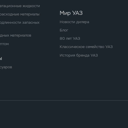
уатационные жидкости
Мир УАЗ
расходные материалы
Новости дилера
одлинности запасных
Блог
одных материалов
80 лет УАЗ
оптом
Классическое семейство УАЗ
История бренда УАЗ
ы
суаров