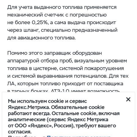
Для учета выданного топлива применяется
механический счетчик с погрешностью
не более 0,25%, а сама выдача происходит
через шланг, специально предназначенный
для авиационного топлива.
Помимо этого заправщик оборудован
аппаратурой отбора проб, визуальным уровнем
топлива в цистерне, системой пожаротушения
и системой выравнивания потенциалов. Для тех
ЛА, которым топливо приходит от поставщика
в тарных бочках, АТЗ-1,0 имеет возможность
самостоятельно наполнять цистерну
Мы используем cookie и сервис
собственным насосом, а не брать наливом
Яндекс.Метрика. Обязательные cookie
работают всегда. Остальные cookie, включая
с резервуара.
аналитические (сервис Яндекс Метрика
от ООО «Яндекс», Россия), требуют вашего
согласия.